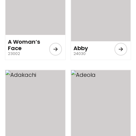
A Woman’s
Face
Abby
23002
24030