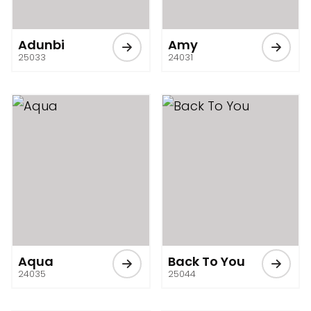
Adunbi
Amy
25033
24031
Aqua
Back To You
24035
25044