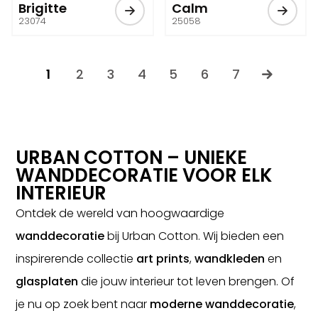
Brigitte
Calm
23074
25058
1
2
3
4
5
6
7
URBAN COTTON – UNIEKE
WANDDECORATIE VOOR ELK
INTERIEUR
Ontdek de wereld van hoogwaardige
wanddecoratie
bij Urban Cotton. Wij bieden een
inspirerende collectie
art prints
,
wandkleden
en
glasplaten
die jouw interieur tot leven brengen. Of
je nu op zoek bent naar
moderne wanddecoratie
,