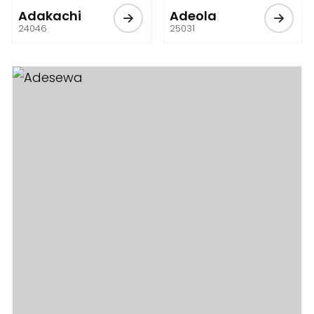
Adakachi
Adeola
24046
25031