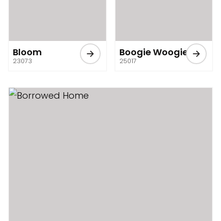
Bloom
Boogie Woogie
23073
25017