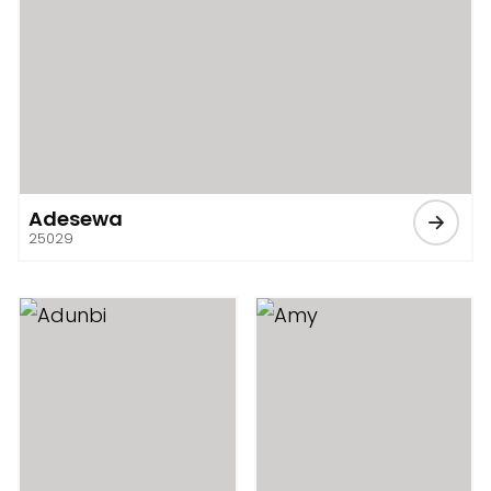
Adesewa
25029