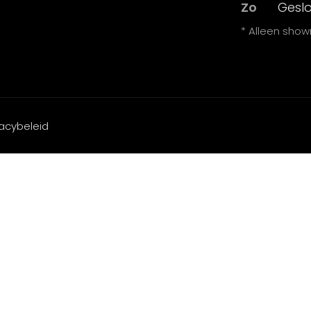
Zo
Gesl
* Alleen sho
vacybeleid