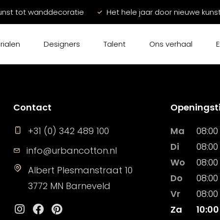
unst tot wanddecoratie
Het hele jaar door nieuwe kuns
rialen
Designers
Talent
Ons verhaal
E
Contact
Openingst
+31 (0) 342 489 100
Ma
08:00 
Di
08:00 
info@urbancotton.nl
Wo
08:00 
Albert Plesmanstraat 10
Do
08:00 
3772 MN Barneveld
Vr
08:00 
Za
10:00
Instagram
Facebook
Pinterest