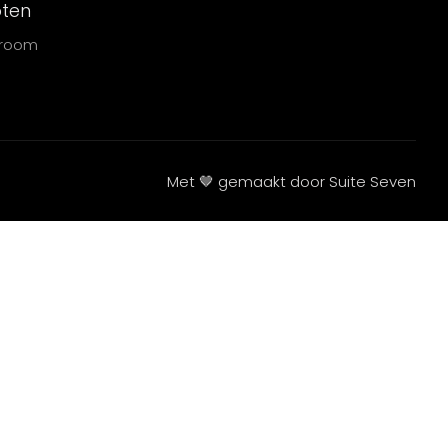
oten
wroom
Met 🤎 gemaakt door Suite Seven