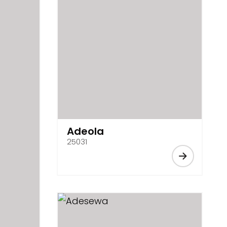
Adeola
25031