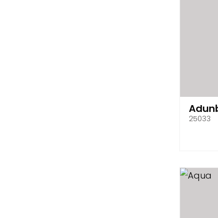
Adun
25033