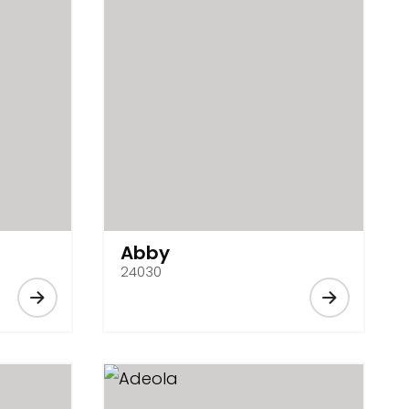
Abby
24030