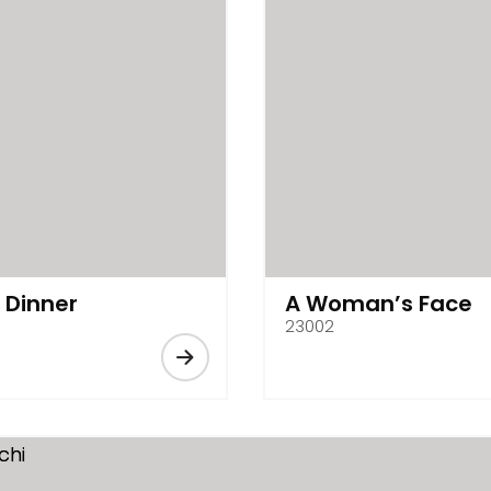
 Dinner
A Woman’s Face
23002