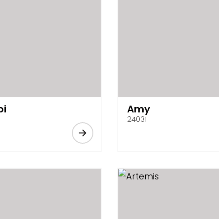
bi
Amy
24031