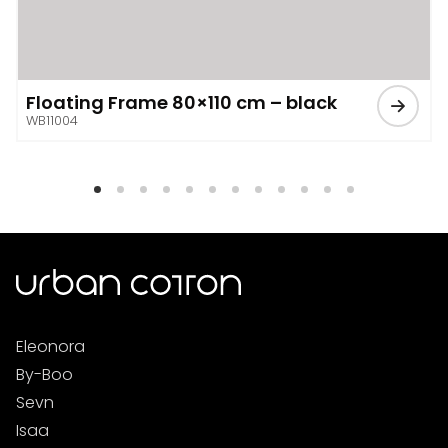
Floating Frame 80×110 cm – black
WB11004
Eleonora
By-Boo
Sevn
Isaa