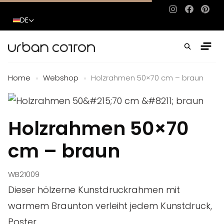
Instagram
Facebo
Pinte
DE
Home
Webshop
Holzrahmen 50×70 cm – braun
»
»
Holzrahmen 50×70
cm – braun
WB21009
Dieser hölzerne Kunstdruckrahmen mit
warmem Braunton verleiht jedem Kunstdruck,
Poster...