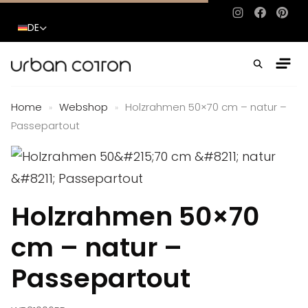
Instagram
Facebo
Pinte
DE
Home
Webshop
Holzrahmen 50×70 cm – natur –
»
»
Passepartout
Holzrahmen 50×70
cm – natur –
Passepartout