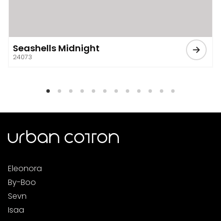
Seashells Midnight
24073
Eleonora
By-Boo
Sevn
Isaa