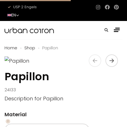
USP 2 Engels
USP 3 Engels
Instagram
Facebo
Pinte
EN
Home
Shop
Papillon
»
»
Papillon
24133
Description for Papillon
Material