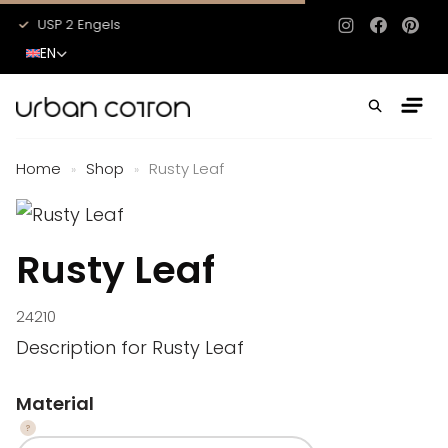
USP 2 Engels
USP 3 Engels
Instagram
Facebo
Pinte
EN
Home
Shop
Rusty Leaf
»
»
Rusty Leaf
24210
Description for Rusty Leaf
Material