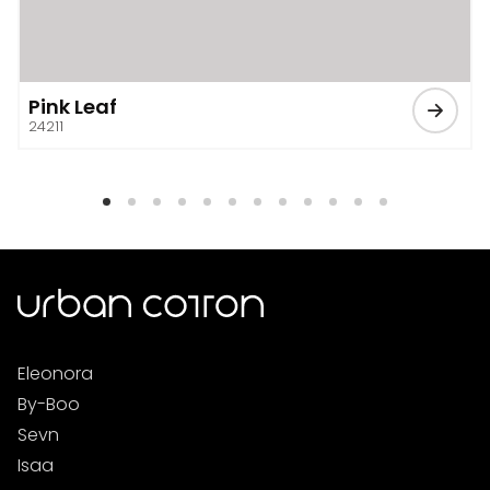
Pink Leaf
24211
Eleonora
By-Boo
Sevn
Isaa