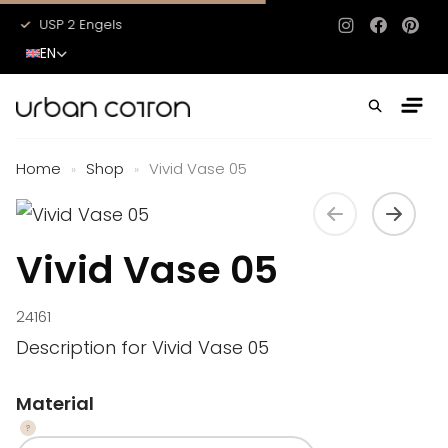
USP 2 Engels
USP 3 Engels
Instagram
Facebo
Pinte
EN
Home
Shop
Vivid Vase 05
»
»
Vivid Vase 05
24161
Description for Vivid Vase 05
Material