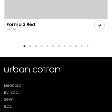
Forma 3 Red
24192
Eleonora
By-Boo
Sevn
Isaa