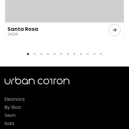
Santa Rosa
24216
Eleonora
By-Boo
Sevn
Isaa