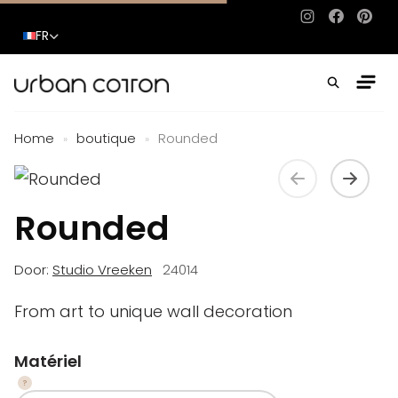
Instagram
Facebo
Pinte
FR
Home
boutique
Rounded
»
»
Rounded
Door:
Studio Vreeken
24014
From art to unique wall decoration
Matériel