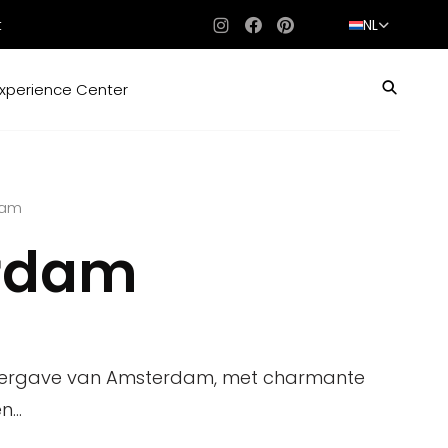
t
NL
Instagram
Facebook
Pinterest
xperience Center
dam
rdam
weergave van Amsterdam, met charmante
...