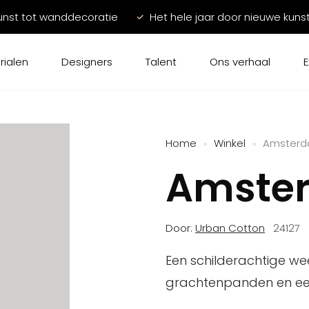
unst tot wanddecoratie
Het hele jaar door nieuwe kuns
rialen
Designers
Talent
Ons verhaal
E
Home
Winkel
Amster
»
»
Amste
Door:
Urban Cotton
24127
Een schilderachtige 
grachtenpanden en een