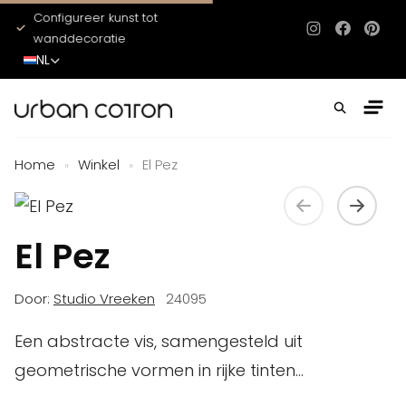
Configureer kunst tot
Het hele jaar door ni
Instagram
Facebo
Pinte
wanddecoratie
NL
Home
Winkel
El Pez
»
»
El Pez
Door:
Studio Vreeken
24095
Een abstracte vis, samengesteld uit
geometrische vormen in rijke tinten...