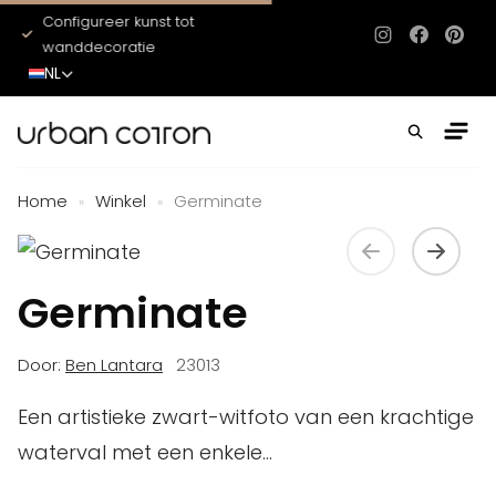
Configureer kunst tot
Het hele jaar door ni
Instagram
Facebo
Pinte
wanddecoratie
NL
Home
Winkel
Germinate
»
»
Germinate
Door:
Ben Lantara
23013
Een artistieke zwart-witfoto van een krachtige
waterval met een enkele...