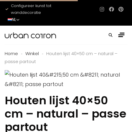
Configureer kunst tot
Het hele jaar door ni
Instagram
Facebo
Pinte
wanddecoratie
NL
Home
Winkel
Houten lijst 40×50 cm – natural –
»
»
passe partout
Houten lijst 40×50
cm – natural – passe
partout