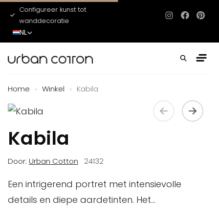
Configureer kunst tot
Het hele jaar door ni
Instagram
Facebo
Pinte
wanddecoratie
NL
Home
Winkel
Kabila
»
»
Kabila
Door:
Urban Cotton
24132
Een intrigerend portret met intensievolle
details en diepe aardetinten. Het...