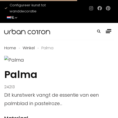
Configureer kunst tot
Het hele jaar door ni
Instagram
Facebo
Pinte
wanddecoratie
NL
Home
Winkel
Palma
»
»
Palma
24213
Dit kunstwerk vangt de essentie van een
palmblad in pastelroze...