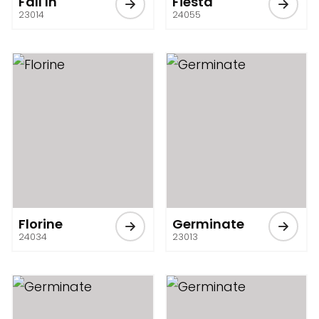
Fall In
Fiesta
23014
24055
Florine
Germinate
24034
23013