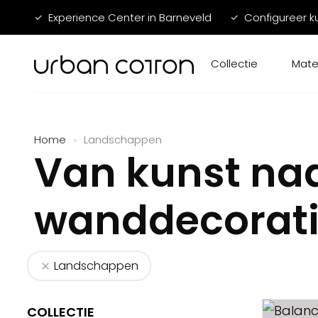
Experience Center in Barneveld
Configureer k
Collectie
Mate
Home
Landschappen
»
Van kunst na
wanddecorat
Landschappen
COLLECTIE