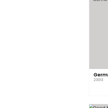
Germ
23013