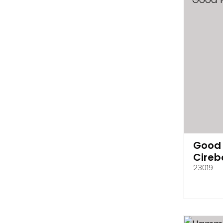
Good 
Cireb
23019