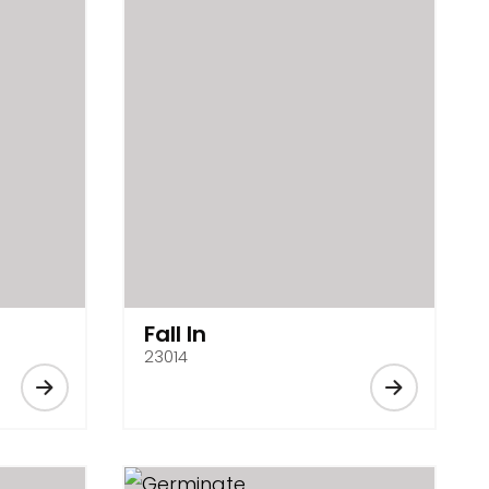
Fall In
23014