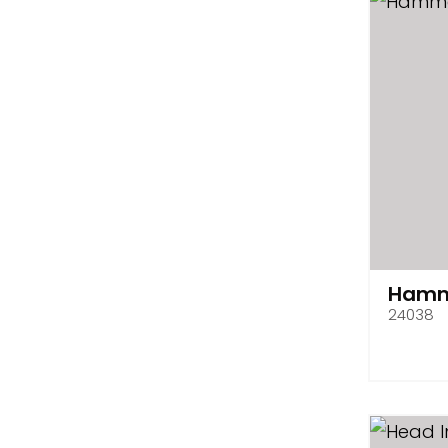
Ham
24038