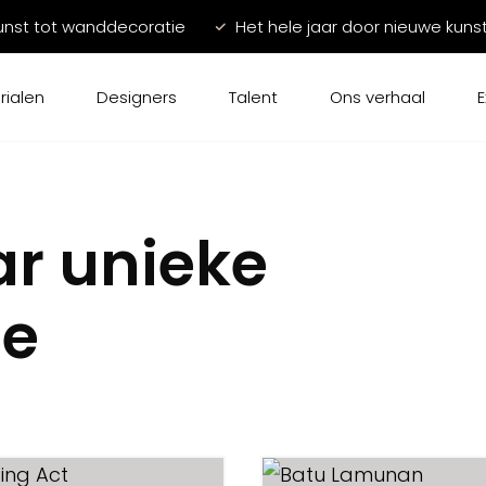
unst tot wanddecoratie
Het hele jaar door nieuwe kuns
rialen
Designers
Talent
Ons verhaal
E
ar unieke
ie