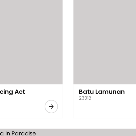
cing Act
Batu Lamunan
23018