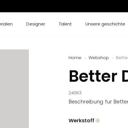
rialen
Designer
Talent
Unsere geschichte
Home
Webshop
Bette
»
»
Better
24063
Beschreibung fur Bette
Werkstoff