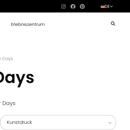
DE
Instagram
Facebook
Pinterest
Erlebniszentrum
r Days
 Days
r Days