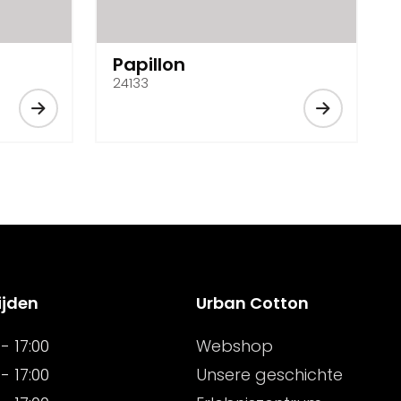
Papillon
24133
ijden
Urban Cotton
- 17:00
Webshop
- 17:00
Unsere geschichte