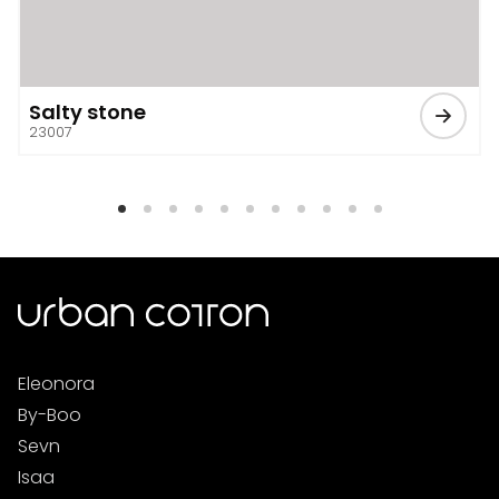
Salty stone
23007
Eleonora
By-Boo
Sevn
Isaa