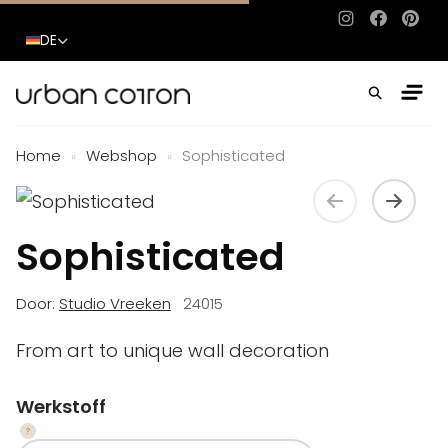
Instagram
Facebo
Pinte
DE
Home
Webshop
Sophisticated
»
»
Sophisticated
Door:
Studio Vreeken
24015
From art to unique wall decoration
Werkstoff