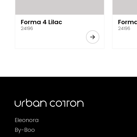
Forma 4 Lilac
Forma
24196
24196
Eleonora
By-Boo