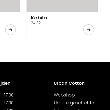
Kabila
24132
ijden
Urban Cotton
- 17:00
Webshop
- 17:00
Unsere geschichte