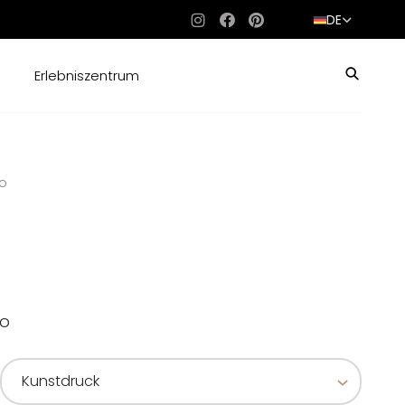
DE
Instagram
Facebook
Pinterest
Erlebniszentrum
o
do