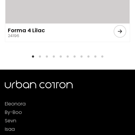
Forma 4 Lilac
24196
Eleonora
By-Boo
Sevn
Isaa