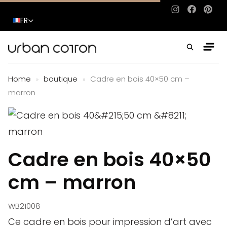
Instagram
Facebo
Pinte
FR
Home
boutique
Cadre en bois 40×50 cm –
»
»
marron
Cadre en bois 40×50
cm – marron
WB21008
Ce cadre en bois pour impression d’art avec