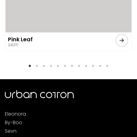
Pink Leaf
24211
Eleonora
By-Boo
Sevn