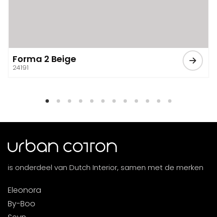
Forma 2 Beige
24191
is onderdeel van Dutch Interior, samen met de merken
Eleonora
By-Boo