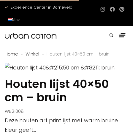
Experience Center in Barneveld
Instagram
Facebo
Pinte
NL
Home
Winkel
Houten lijst 40×50 cm – bruin
»
»
Houten lijst 40×50
cm – bruin
WB21008
Deze houten art print lijst met warm bruine
kleur geeft...