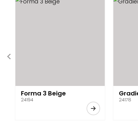
Forma 3 Beige
Gradi
24194
24178