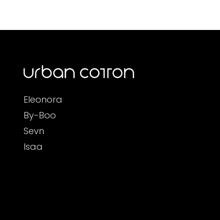
Eleonora
By-Boo
Sevn
Isaa