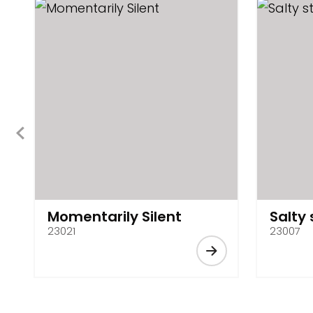
Momentarily Silent
Salty
23021
23007